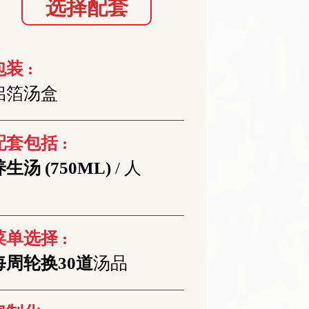
选择配套
装 :
铝箔汤盒
配套包括 :
养生汤 (750ML)
/ 人
菜单选择 :
每周轮换30道
汤品