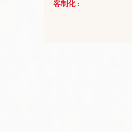
客制化 :
–